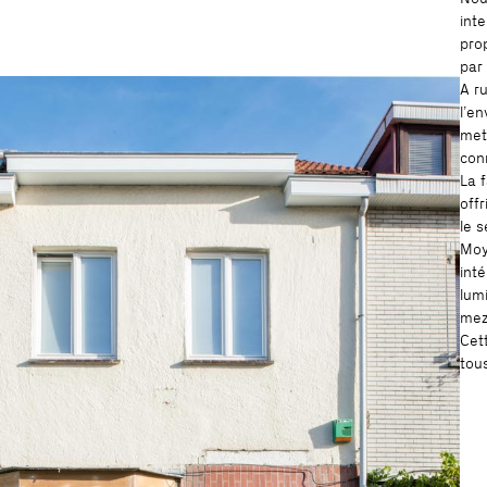
int
prop
par
A r
l’e
mett
con
La f
offr
le s
Moy
int
lum
mez
Cet
tou