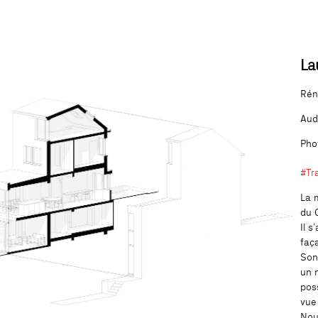
La
Rén
Aud
Pho
#Tr
La 
du 
Il 
faç
Son
un 
pos
vue
Nou