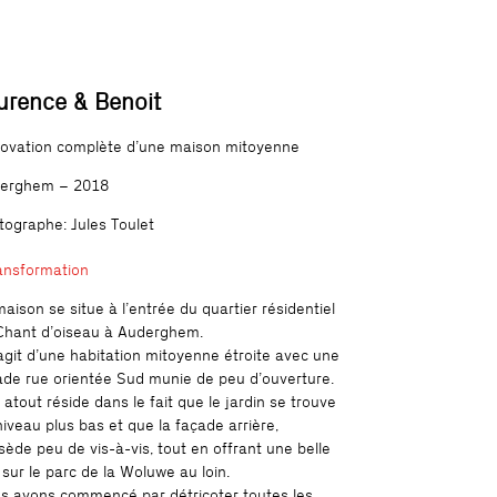
urence & Benoit
ovation complète d’une maison mitoyenne
erghem – 2018
tographe: Jules Toulet
ansformation
maison se situe à l’entrée du quartier résidentiel
Chant d’oiseau à Auderghem.
s’agit d’une habitation mitoyenne étroite avec une
ade rue orientée Sud munie de peu d’ouverture.
 atout réside dans le fait que le jardin se trouve
niveau plus bas et que la façade arrière,
sède peu de vis-à-vis, tout en offrant une belle
 sur le parc de la Woluwe au loin.
s avons commencé par détricoter toutes les