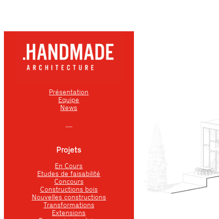
Présentation
Equipe
News
―
Projets
En Cours
Etudes de faisabilité
Concours
Constructions bois
Nouvelles constructions
Transformations
Extensions