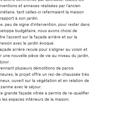
erventions et annexes réalisées par l’ancien
riétaire, tant celles-ci refermaient la maison
 rapport à son jardin.
ue, peu de signe d’intervention, pour rester dans
nveloppe budgétaire, nous avons choisi de
re l’accent sur la façade arrière et sur la
nexion avec le jardin évoqué.
açade arrière recule pour s’aligner au voisin et
ir une nouvelle pièce de vie au niveau du jardin,
éjour.
ennant plusieurs démolitions de parois
érieures, le projet offre un rez-de-chaussée très
ineux, ouvert sur la végétation et en relation de
zanine avec le séjour.
te grande façade vitrée a permis de re-qualifier
s les espaces intérieurs de la maison.