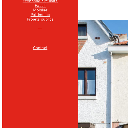
Economie circulaire
Passif
Mobilier
Patrimoine
Projets publics
―
Contact